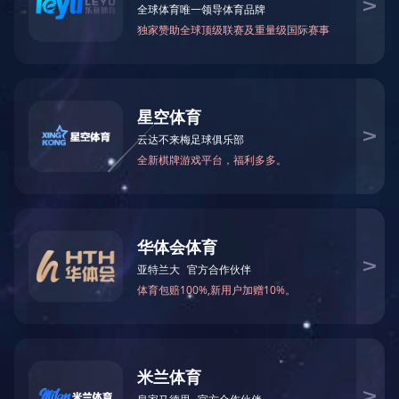
党的建设
集团党委召开
来源：党委办公室 编辑
为深入贯彻落实全面从严治党要求，以典型案例为镜鉴
案促改”专题民主生活会。会议由党委书记、董事长汪洋