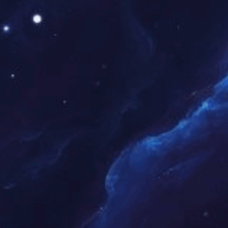
韵穿越千年，当宋式美学的雅致邂逅当代艺术，一场关于李清照的沉浸式
美术馆策划，华体会官方网页版-华体会(中国) 指导、河南启旸文化发展
赋能文旅标杆IP，将于2026年1月31日在郑

2026-01-28

840
方网页版-华体会(中国) 以扎实举措筑牢极端天气安
20日，郑州市迎来大范围降雪，城市交通与居民出行面临严峻考验。华体会官
队、志愿者奔赴一线，对城市道路、公交站台等重点区域开展扫雪除冰工
部发出倡议书，号召大家拿起铁锹，鼓足干劲，扫雪去。支部党员带

2026-01-20

995
交通设施移交任务
，2025年度各建设单位需完成126条道路工程的交通设施移交工作，此
各责任单位前列。自任务下达以来，在华体会官方网页版-华体会(中国) 