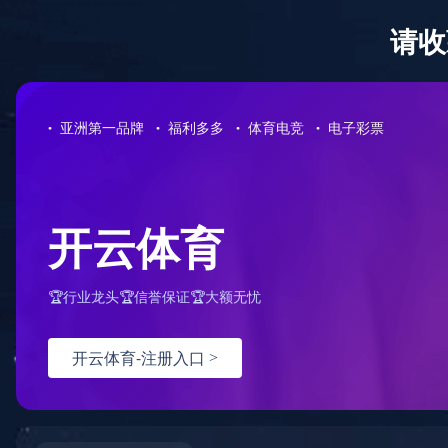
华体会官方网页版
今天是
欢迎访问华体会官方网页版-华体会(中国) 网站！