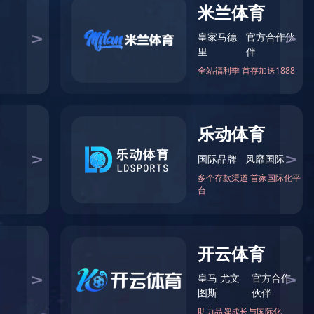
官方网页版-华体会(中国)
>
华体会官方网页版
>
集团新闻
在建工程安全生产专项检查
加强在建工程安全生产，我公司对在建工程开展安全生产专
措施落实情况及防汛物资储备情况，详细询问施工进
联建活动
二局二公司中原分公司67高项目支部（以下简称“二局67高
高项目部工作人员、“二局67高项目支部”全体党员参加活
份参加活动。华体会官方网页版-华体会(中国) 规划发展