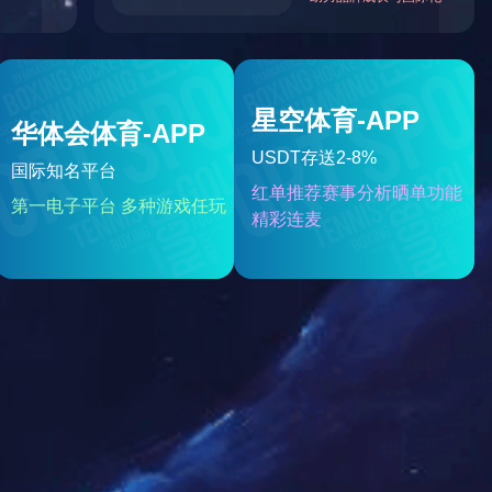
2025年度组织生活会。产投集团党委委员、副总经理王韶亮
成员参加会议。会议严格按照程序规范推进，首先落
部书记（负责人）抓基层党建述职评议会
抓基层党建述职评议会在正商环湖国际1711会议室召开。产
会议并作总结部署，公司党委班子成员、各基层党支部