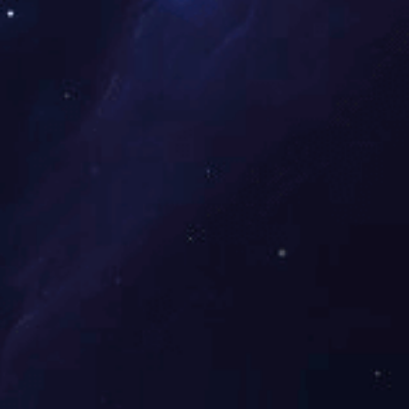
方网页版-华体会(中国) 召开元旦春节节前廉政谈话
四风”问题易发多发。为进一步严明纪律，深入贯彻中央八项规定精神，
下午，华体会官方网页版-华体会(中国) 组织召开2026年元旦节前集体廉
司党委委员、纪委书记张炼传达了《中共中央

2025-12-31

1410
网页版-华体会(中国) 2025年度“万名党员进党校
腊梅沐雪而馨。12月19日，华体会官方网页版-华体会(中国) 为期3天的
党委班子成员、全体党员及入党积极分子参加培训。高位引领，以顶层设
、董事长汪洋亲自审定方案、部署指导，并提