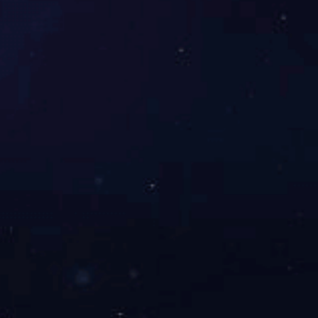

2025-12-25

1430
方网页版-华体会(中国) 组织开展发包人风险识别
华体会官方网页版-华体会(中国) 整体运营的合规性，提升干部职工风险
官方网页版-华体会(中国) 员工在17楼会议室开展了“发包人法律风险识别
目部、各控股子公司相关工程管理人员共40余人参加了此次培训活动。

2025-12-24

1316
官方网页版
上一页
1
2
3
4
5
下一页
···
集团概况
项目建设情况
华体会官方网页版
集团简介
市政工程设施建设
企业理念