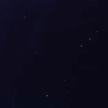
会
巩固拓展学习教育成果，筑牢干部职工廉洁自律思想防线，
政谈话会，公司领导班子、中层正职以上干部20余人参加会
”暨“基层党组织书记”培训班圆满收官
2025年度“万名党员进党校”暨“基层党组织书记”培训班圆
计筑牢忠诚之基。建投集团党委高度重视此次培训工