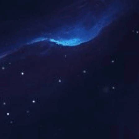

集团新闻

2026-01-13

1188
华体会官
元旦将至，“
12月30日
议。会上，公

集团新闻
华体会官方
红叶经霜而赤，
满结业。公司
作。党委书记