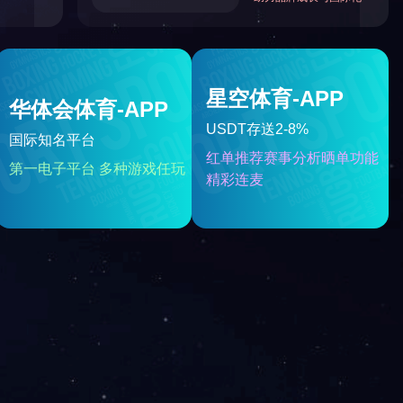
2020-09-30
2020-09-04
2020-06-01
2020-01-22
尾页
政策法规
国家政策法规
地方政策法规
扫描二维码