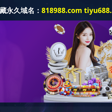
华体会官方
华体会官方
集团概况
业务工作
网页版-华
网页版
体会(中国)