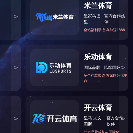
华体会官方网页版-华体会(中国)
>
业务工作
>
公益性业务
2024-02-09
2024-01-30
2024-01-22
2024-01-05
2023-12-07
2023-06-07
2023-05-22
2023-03-03