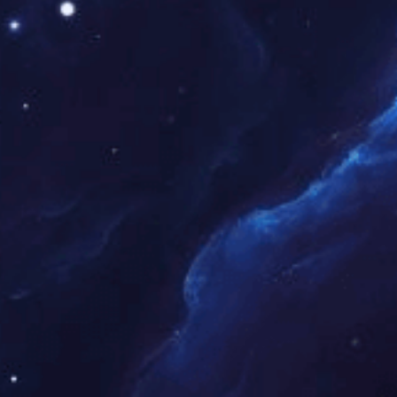
构成雪中一道道美丽的风景线。此次扫雪除冰志愿服务
实事”的承诺落到了实处。