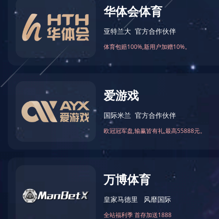
政府要闻
集团新闻
子华体会官方网页版
来
1月20日，郑州市一场强降雪让城市
华体会(中国) 关于做好本轮降雪过程防范
服务活动，以实际行动践行国企担当，为市民