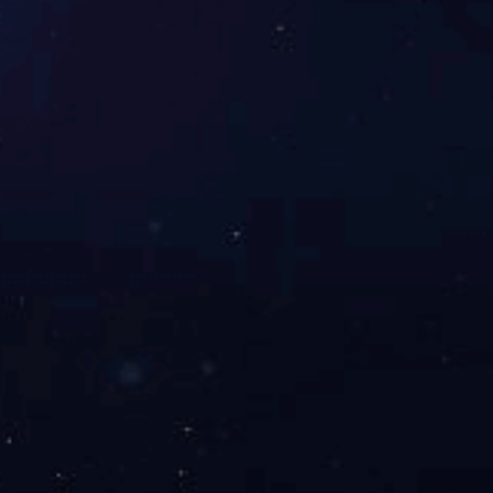
织开展2025年消防培训及演练
集团概况
项目建设情况
华体会官方网页版
集团简介
市政工程设施建设
企业理念
组织机构
公共文化设施建设
文化活动