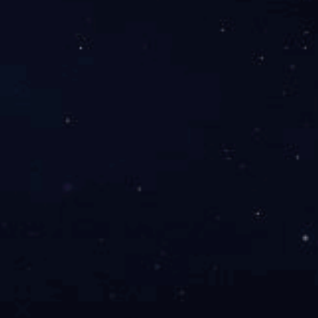
政策法规
国家政策法规
地方政策法规