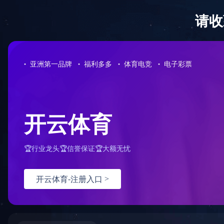
华体会官方网页版
今天是
欢迎访问华体会官方网页版-华体会(中国) 网站！