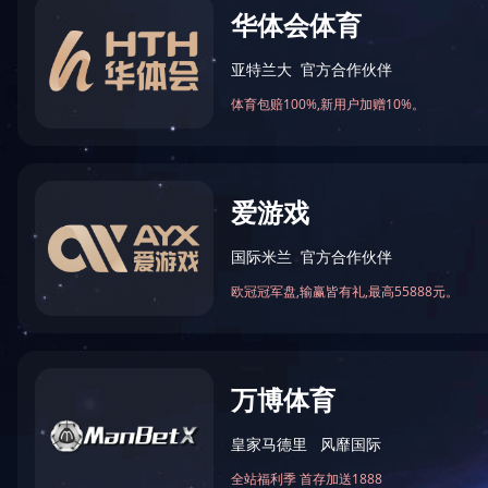
子公司
郑州市房地产交易中心是一家经工商正
供：房产交易，根据生产经营需要，设有多
绩。
企业综合实力雄厚，加工设备先进，检
质量的稳定提高，奠定了坚实的基础。在企
户快速提供商品与服务的员工团队而且我们
把本文分享给您的朋友：